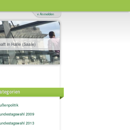
v Anmelden
aft in Halle (Saale)
ategorien
ußenpolitik
undestagswahl 2009
undestagswahl 2013