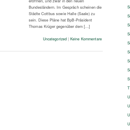
eröffnen, und zwar in den neuen
Bundesländern. Im Gespräch scheinen die
S
Städte Cottbus sowie Halle (Saale) zu
S
sein. Diese Pläne hat BpB-Präsident
S
Thomas Krüger gegenüber dem […]
S
Uncategorized
|
Keine Kommentare
S
S
S
S
S
T
U
U
U
U