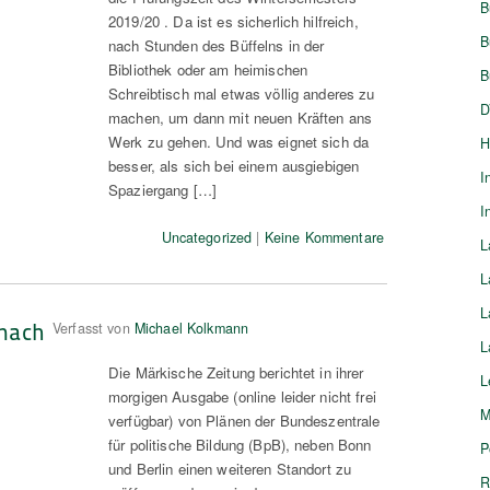
B
2019/20 . Da ist es sicherlich hilfreich,
B
nach Stunden des Büffelns in der
Bibliothek oder am heimischen
B
Schreibtisch mal etwas völlig anderes zu
D
machen, um dann mit neuen Kräften ans
Werk zu gehen. Und was eignet sich da
H
besser, als sich bei einem ausgiebigen
I
Spaziergang […]
I
Uncategorized
|
Keine Kommentare
L
L
L
nach
Verfasst von
Michael Kolkmann
L
Die Märkische Zeitung berichtet in ihrer
L
morgigen Ausgabe (online leider nicht frei
M
verfügbar) von Plänen der Bundeszentrale
für politische Bildung (BpB), neben Bonn
P
und Berlin einen weiteren Standort zu
R