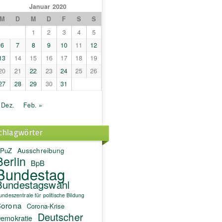
Januar 2020
M
D
M
D
F
S
S
1
2
3
4
5
6
7
8
9
10
11
12
13
14
15
16
17
18
19
20
21
22
23
24
25
26
27
28
29
30
31
 Dez.
Feb. »
chlagwörter
PuZ
Ausschreibung
Berlin
BpB
Bundestag
Bundestagswahl
undeszentrale für politische Bildung
orona
Corona-Krise
Deutscher
emokratie