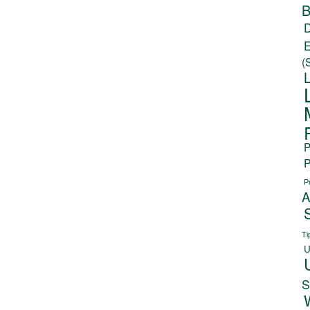
B
(
P
P
P
A
Ti
U
S