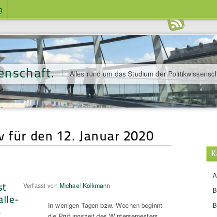
g
enschaft.
Alles rund um das Studium der Politikwissensch
v für den 12. Januar 2020
K
A
st
Verfasst von
Michael Kolkmann
B
alle-
In wenigen Tagen bzw. Wochen beginnt
B
n
die Prüfungszeit des Wintersemesters