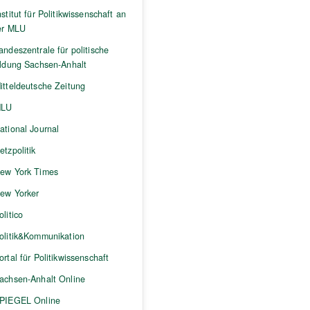
nstitut für Politikwissenschaft an
er MLU
andeszentrale für politische
ildung Sachsen-Anhalt
itteldeutsche Zeitung
LU
ational Journal
etzpolitik
ew York Times
ew Yorker
olitico
olitik&Kommunikation
ortal für Politikwissenschaft
achsen-Anhalt Online
PIEGEL Online