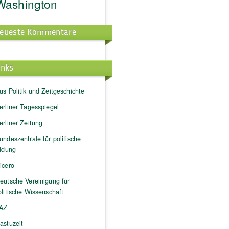
Washington
eueste Kommentare
inks
us Politik und Zeitgeschichte
erliner Tagesspiegel
erliner Zeitung
undeszentrale für politische
ildung
icero
eutsche Vereinigung für
litische Wissenschaft
AZ
astuzeit