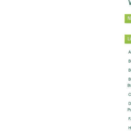
N
L
A
B
B
B
B
C
D
Po
F
H