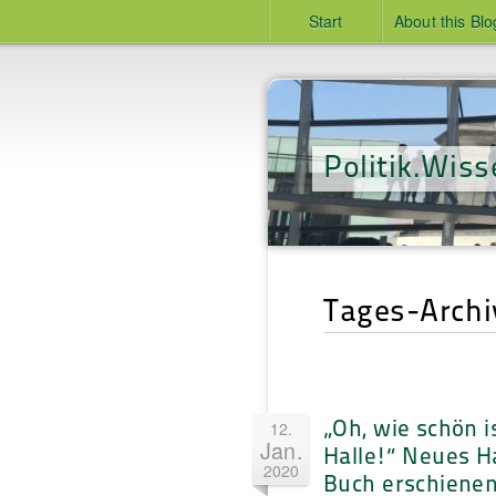
Start
About this Blo
Politik.Wiss
Tages-Archi
„Oh, wie schön i
12.
Jan.
Halle!“ Neues H
2020
Buch erschiene