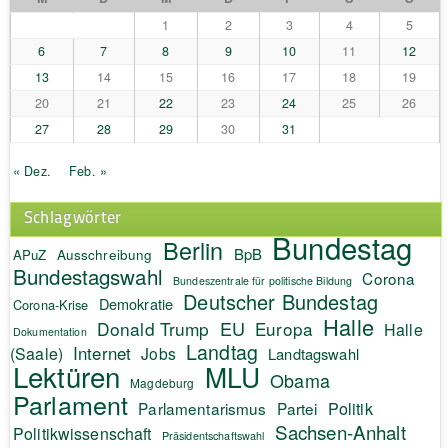
1
2
3
4
5
6
7
8
9
10
11
12
13
14
15
16
17
18
19
20
21
22
23
24
25
26
27
28
29
30
31
« Dez.
Feb. »
Schlagwörter
Bundestag
Berlin
BpB
APuZ
Ausschreibung
Bundestagswahl
Corona
Bundeszentrale für politische Bildung
Deutscher Bundestag
Demokratie
Corona-Krise
Halle
EU
Donald Trump
Europa
Halle
Dokumentation
Landtag
Internet
(Saale)
Jobs
Landtagswahl
Lektüren
MLU
Obama
Magdeburg
Parlament
Politik
Parlamentarismus
Partei
Sachsen-Anhalt
Politikwissenschaft
Präsidentschaftswahl