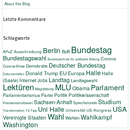
About this Blog
Letzte Kommentare
Schlagworte
Bundestag
Berlin
BpB
APuZ
Ausschreibung
Bundestagswahl
Corona
Bundeszentrale für politische Bildung
Deutscher Bundestag
Demokratie
Corona-Krise
Halle
EU
Donald Trump
Europa
Halle
Dokumentation
Landtag
Internet
(Saale)
Jobs
Landtagswahl
Lektüren
MLU
Parlament
Obama
Magdeburg
Politik
Parlamentarismus
Partei
Politikwissenschaft
Studium
Sachsen-Anhalt
Sprechstunde
Präsidentschaftswahl
USA
Uni Halle
Universität
US-Kongress
Transformation
TV-Tipp
Wahl
Wahlkampf
Vereinigte Staaten
Wahlen
Washington