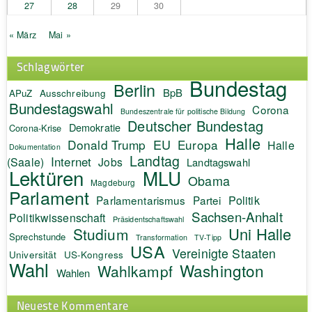
27
28
29
30
« März
Mai »
Schlagwörter
Bundestag
Berlin
BpB
APuZ
Ausschreibung
Bundestagswahl
Corona
Bundeszentrale für politische Bildung
Deutscher Bundestag
Demokratie
Corona-Krise
Halle
EU
Donald Trump
Europa
Halle
Dokumentation
Landtag
Internet
(Saale)
Jobs
Landtagswahl
Lektüren
MLU
Obama
Magdeburg
Parlament
Politik
Parlamentarismus
Partei
Sachsen-Anhalt
Politikwissenschaft
Präsidentschaftswahl
Uni Halle
Studium
Sprechstunde
Transformation
TV-Tipp
USA
Vereinigte Staaten
Universität
US-Kongress
Wahl
Washington
Wahlkampf
Wahlen
Neueste Kommentare