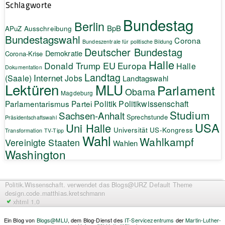
Schlagworte
Bundestag
Berlin
BpB
APuZ
Ausschreibung
Bundestagswahl
Corona
Bundeszentrale für politische Bildung
Deutscher Bundestag
Demokratie
Corona-Krise
Halle
EU
Donald Trump
Europa
Halle
Dokumentation
Landtag
Internet
(Saale)
Jobs
Landtagswahl
Lektüren
MLU
Parlament
Obama
Magdeburg
Politik
Parlamentarismus
Partei
Politikwissenschaft
Studium
Sachsen-Anhalt
Sprechstunde
Präsidentschaftswahl
USA
Uni Halle
Universität
US-Kongress
Transformation
TV-Tipp
Wahl
Wahlkampf
Vereinigte Staaten
Wahlen
Washington
Politik.Wissenschaft.
verwendet das Blogs@URZ Default Theme
design.code.
matthias.kretschmann
xhtml 1.0
Ein Blog von
Blogs@MLU
, dem Blog-Dienst des
IT-Servicezentrums
der
Martin-Luther-