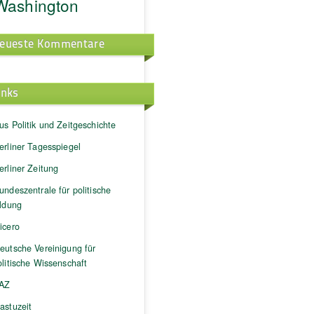
Washington
eueste Kommentare
inks
us Politik und Zeitgeschichte
erliner Tagesspiegel
erliner Zeitung
undeszentrale für politische
ildung
icero
eutsche Vereinigung für
litische Wissenschaft
AZ
astuzeit