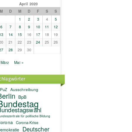
April 2020
M
D
M
D
F
S
S
1
2
3
4
5
6
7
8
9
10
11
12
13
14
15
16
17
18
19
20
21
22
23
24
25
26
27
28
29
30
 März
Mai »
chlagwörter
PuZ
Ausschreibung
Berlin
BpB
Bundestag
Bundestagswahl
undeszentrale für politische Bildung
orona
Corona-Krise
Deutscher
emokratie