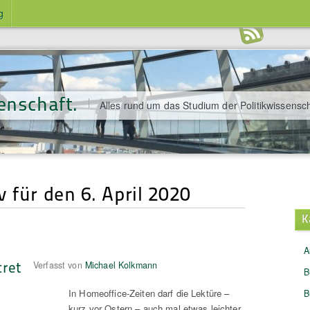
g
enschaft.
Alles rund um das Studium der Politikwissensch
 für den 6. April 2020
K
A
cret
Verfasst von
Michael Kolkmann
B
In Homeoffice-Zeiten darf die Lektüre –
B
kurz vor Ostern – auch mal etwas leichter