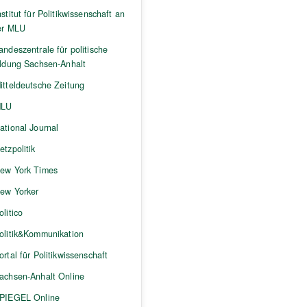
nstitut für Politikwissenschaft an
er MLU
andeszentrale für politische
ildung Sachsen-Anhalt
itteldeutsche Zeitung
LU
ational Journal
etzpolitik
ew York Times
ew Yorker
olitico
olitik&Kommunikation
ortal für Politikwissenschaft
achsen-Anhalt Online
PIEGEL Online