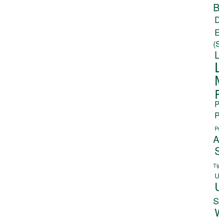
B
(
P
P
P
A
Ti
U
S