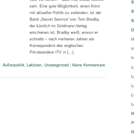
B
sein. Eine gute Möglichkeit, einen Krimi
B
mit aktueller Politik zu verbinden, ist der
Band „Secret Service“ von Tom Bradby,
B
der kürzlich im Goldmann-Verlag
D
erschienen ist. Bradby weiß, wovon er
schreibt – nach mehreren Jahren als
H
Korrespondent des englischen
I
Privatsenders ITV in […]
I
Außenpolitik
,
Lektüren
,
Uncategorized
|
Keine Kommentare
L
L
L
L
L
M
P
R