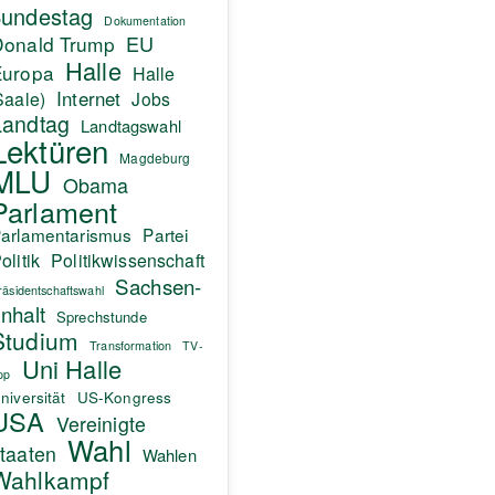
undestag
Dokumentation
EU
Donald Trump
Halle
Europa
Halle
Internet
Saale)
Jobs
Landtag
Landtagswahl
Lektüren
Magdeburg
MLU
Obama
Parlament
arlamentarismus
Partei
olitik
Politikwissenschaft
Sachsen-
räsidentschaftswahl
nhalt
Sprechstunde
Studium
Transformation
TV-
Uni Halle
pp
niversität
US-Kongress
USA
Vereinigte
Wahl
taaten
Wahlen
Wahlkampf