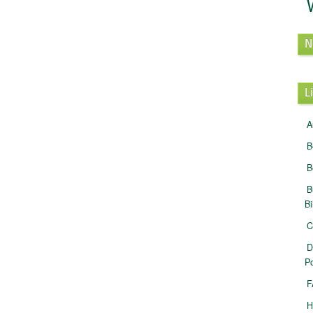
N
L
A
B
B
B
B
C
D
Po
F
H