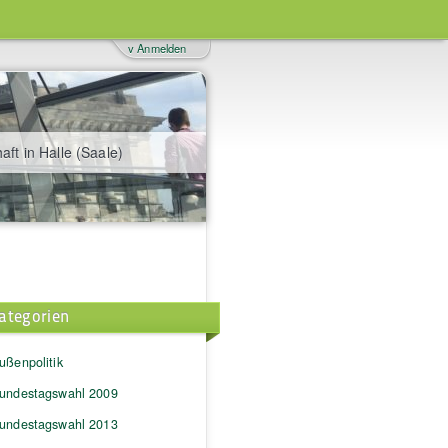
v Anmelden
aft in Halle (Saale)
ategorien
ußenpolitik
undestagswahl 2009
undestagswahl 2013