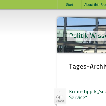
Start
About this Blo
Politik.Wiss
Tages-Archiv
Krimi-Tipp I: „Se
6.
Apr.
Service“
2020