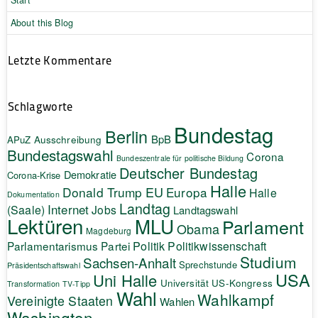
About this Blog
Letzte Kommentare
Schlagworte
Bundestag
Berlin
BpB
APuZ
Ausschreibung
Bundestagswahl
Corona
Bundeszentrale für politische Bildung
Deutscher Bundestag
Demokratie
Corona-Krise
Halle
EU
Donald Trump
Europa
Halle
Dokumentation
Landtag
Internet
(Saale)
Jobs
Landtagswahl
Lektüren
MLU
Parlament
Obama
Magdeburg
Politik
Parlamentarismus
Partei
Politikwissenschaft
Studium
Sachsen-Anhalt
Sprechstunde
Präsidentschaftswahl
USA
Uni Halle
Universität
US-Kongress
Transformation
TV-Tipp
Wahl
Wahlkampf
Vereinigte Staaten
Wahlen
Washington