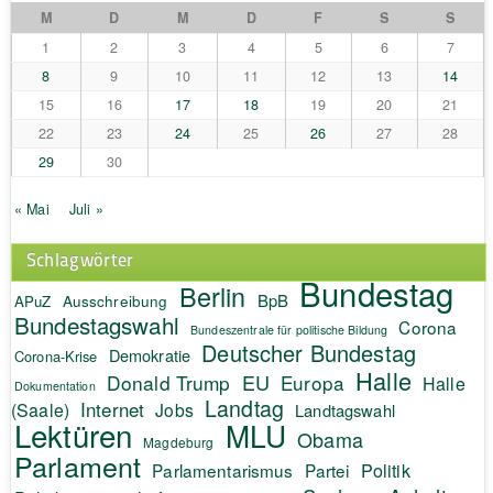
M
D
M
D
F
S
S
1
2
3
4
5
6
7
8
9
10
11
12
13
14
15
16
17
18
19
20
21
22
23
24
25
26
27
28
29
30
« Mai
Juli »
Schlagwörter
Bundestag
Berlin
BpB
APuZ
Ausschreibung
Bundestagswahl
Corona
Bundeszentrale für politische Bildung
Deutscher Bundestag
Demokratie
Corona-Krise
Halle
EU
Donald Trump
Europa
Halle
Dokumentation
Landtag
Internet
(Saale)
Jobs
Landtagswahl
Lektüren
MLU
Obama
Magdeburg
Parlament
Politik
Parlamentarismus
Partei