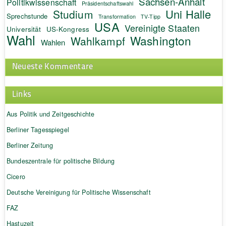
Sachsen-Anhalt
Politikwissenschaft
Präsidentschaftswahl
Uni Halle
Studium
Sprechstunde
Transformation
TV-Tipp
USA
Vereinigte Staaten
Universität
US-Kongress
Wahl
Washington
Wahlkampf
Wahlen
Neueste Kommentare
Links
Aus Politik und Zeitgeschichte
Berliner Tagesspiegel
Berliner Zeitung
Bundeszentrale für politische Bildung
Cicero
Deutsche Vereinigung für Politische Wissenschaft
FAZ
Hastuzeit