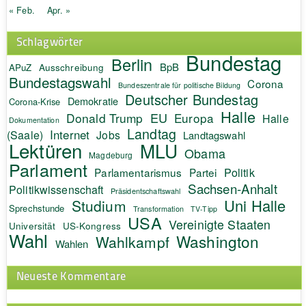
« Feb.
Apr. »
Schlagwörter
Bundestag
Berlin
BpB
APuZ
Ausschreibung
Bundestagswahl
Corona
Bundeszentrale für politische Bildung
Deutscher Bundestag
Demokratie
Corona-Krise
Halle
EU
Donald Trump
Europa
Halle
Dokumentation
Landtag
Internet
(Saale)
Jobs
Landtagswahl
Lektüren
MLU
Obama
Magdeburg
Parlament
Politik
Parlamentarismus
Partei
Sachsen-Anhalt
Politikwissenschaft
Präsidentschaftswahl
Uni Halle
Studium
Sprechstunde
Transformation
TV-Tipp
USA
Vereinigte Staaten
Universität
US-Kongress
Wahl
Washington
Wahlkampf
Wahlen
Neueste Kommentare