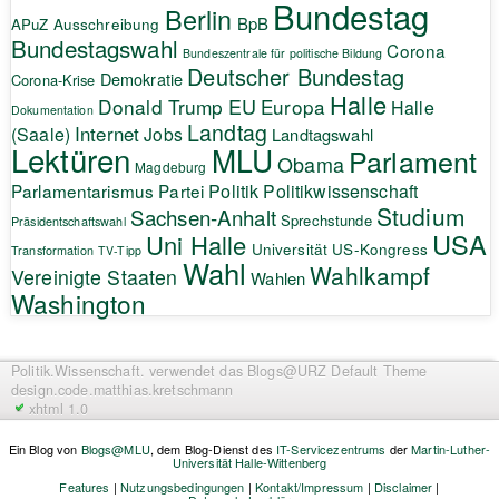
Bundestag
Berlin
BpB
APuZ
Ausschreibung
Bundestagswahl
Corona
Bundeszentrale für politische Bildung
Deutscher Bundestag
Demokratie
Corona-Krise
Halle
EU
Donald Trump
Europa
Halle
Dokumentation
Landtag
Internet
(Saale)
Jobs
Landtagswahl
Lektüren
MLU
Parlament
Obama
Magdeburg
Politik
Parlamentarismus
Partei
Politikwissenschaft
Studium
Sachsen-Anhalt
Sprechstunde
Präsidentschaftswahl
USA
Uni Halle
Universität
US-Kongress
Transformation
TV-Tipp
Wahl
Wahlkampf
Vereinigte Staaten
Wahlen
Washington
Politik.Wissenschaft.
verwendet das Blogs@URZ Default Theme
design.code.
matthias.kretschmann
xhtml 1.0
Ein Blog von
Blogs@MLU
, dem Blog-Dienst des
IT-Servicezentrums
der
Martin-Luther-
Universität Halle-Wittenberg
Features
|
Nutzungsbedingungen
|
Kontakt/Impressum
|
Disclaimer
|