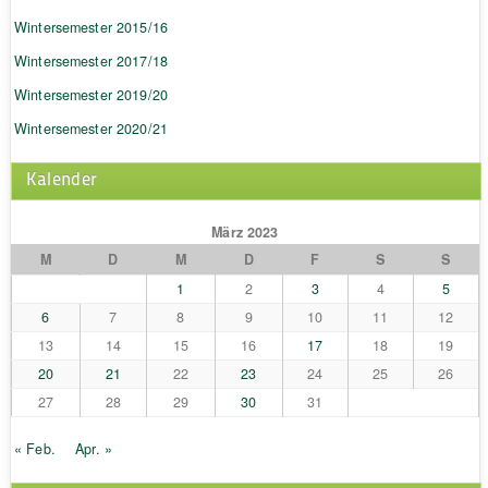
Wintersemester 2015/16
Wintersemester 2017/18
Wintersemester 2019/20
Wintersemester 2020/21
Kalender
März 2023
M
D
M
D
F
S
S
1
2
3
4
5
6
7
8
9
10
11
12
13
14
15
16
17
18
19
20
21
22
23
24
25
26
27
28
29
30
31
« Feb.
Apr. »