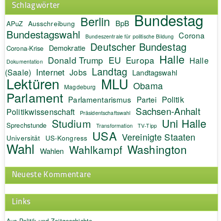
Schlagwörter
Bundestag
Berlin
BpB
APuZ
Ausschreibung
Bundestagswahl
Corona
Bundeszentrale für politische Bildung
Deutscher Bundestag
Demokratie
Corona-Krise
Halle
EU
Donald Trump
Europa
Halle
Dokumentation
Landtag
Internet
(Saale)
Jobs
Landtagswahl
Lektüren
MLU
Obama
Magdeburg
Parlament
Politik
Parlamentarismus
Partei
Sachsen-Anhalt
Politikwissenschaft
Präsidentschaftswahl
Uni Halle
Studium
Sprechstunde
Transformation
TV-Tipp
USA
Vereinigte Staaten
Universität
US-Kongress
Wahl
Washington
Wahlkampf
Wahlen
Neueste Kommentare
Links
Aus Politik und Zeitgeschichte