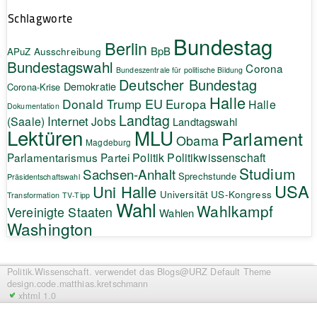
Schlagworte
Bundestag
Berlin
BpB
APuZ
Ausschreibung
Bundestagswahl
Corona
Bundeszentrale für politische Bildung
Deutscher Bundestag
Demokratie
Corona-Krise
Halle
EU
Donald Trump
Europa
Halle
Dokumentation
Landtag
Internet
(Saale)
Jobs
Landtagswahl
Lektüren
MLU
Parlament
Obama
Magdeburg
Politik
Parlamentarismus
Partei
Politikwissenschaft
Studium
Sachsen-Anhalt
Sprechstunde
Präsidentschaftswahl
USA
Uni Halle
Universität
US-Kongress
Transformation
TV-Tipp
Wahl
Wahlkampf
Vereinigte Staaten
Wahlen
Washington
Politik.Wissenschaft.
verwendet das Blogs@URZ Default Theme
design.code.
matthias.kretschmann
xhtml 1.0