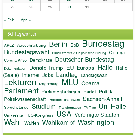
27
28
29
30
31
« Feb.
Apr. »
Schlagwörter
Bundestag
Berlin
BpB
APuZ
Ausschreibung
Bundestagswahl
Corona
Bundeszentrale für politische Bildung
Deutscher Bundestag
Demokratie
Corona-Krise
Halle
EU
Donald Trump
Europa
Halle
Dokumentation
Landtag
Internet
(Saale)
Jobs
Landtagswahl
Lektüren
MLU
Obama
Magdeburg
Parlament
Politik
Parlamentarismus
Partei
Sachsen-Anhalt
Politikwissenschaft
Präsidentschaftswahl
Uni Halle
Studium
Sprechstunde
Transformation
TV-Tipp
USA
Vereinigte Staaten
Universität
US-Kongress
Wahl
Washington
Wahlkampf
Wahlen